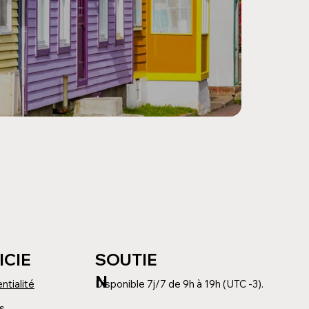
ICIE
SOUTIE
N
ntialité
Disponible 7j/7 de 9h à 19h (UTC -3).
s