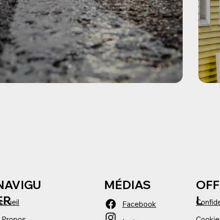
NAVIGU
MÉDIAS
OFF
ER
L
ccueil
Confide
Facebook
 Propos
Cookie