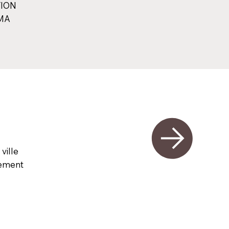
TION
MA
ville
rement