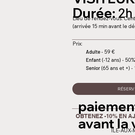
Durée:
2h
Lieu de rendez-vous: Cent
(arrivée 15 min avant le dé
Prix:
Adulte
- 59 €
Enfant
(-12 ans) - 50
Senior
(65 ans et +) -
RÉSERV
paiement
      OBTENEZ -10% EN A
avant la 
ÎLE-AUX