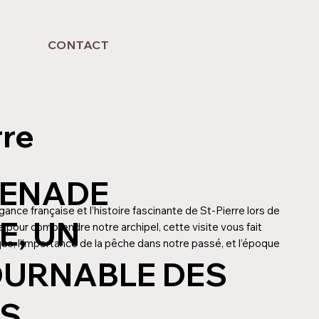
CONTACT
rre
MENADE
ance française et l’histoire fascinante de St-Pierre lors de
E, UN
 pour comprendre notre archipel, cette visite vous fait
que, l’importance de la pêche dans notre passé, et l’époque
URNABLE DES
RS