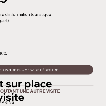
re d’information touristique
part).
%
 10%
ER VOTRE PROMENADE PÉDESTRE
 sur place
JOUTANT UNE AUTRE VISITE      
visite
-MARINS